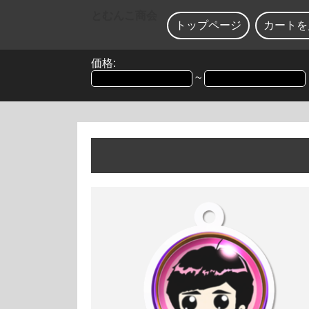
とむんこ商会
トップページ
カートを
価格:
~