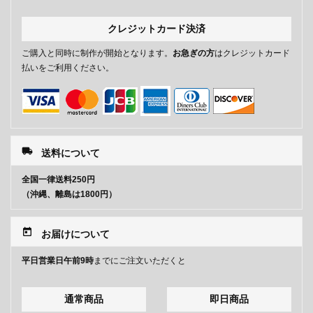
クレジットカード決済
ご購入と同時に制作が開始となります。
お急ぎの方
はクレジットカード
払いをご利用ください。
local_shipping
送料について
全国一律送料250円
（沖縄、離島は1800円）
today
お届けについて
平日営業日午前9時
までにご注文いただくと
通常商品
即日商品